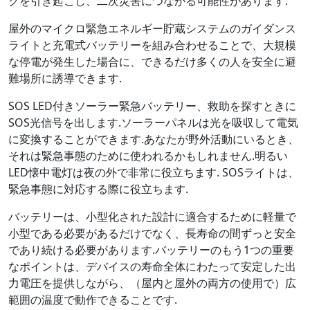
クを引き起こし、二次災害につながる可能性があります.
屋外のマイクロ緊急エネルギー貯蔵システムのガイダンス
ライトと充電式バッテリーを組み合わせることで、大規模
な停電が発生した場合に、できるだけ多くの人を安全に避
難場所に誘導できます.
SOS LED付きソーラー緊急バッテリー、救助を探すときに
SOS光信号を出します.ソーラーパネルは光を吸収して電気
に変換することができます.あなたが野外活動にいるとき、
それは緊急事態のために使われるかもしれません.明るい
LED懐中電灯は夜の外で非常に役立ちます. SOSライトは、
緊急事態に対応する際に役立ちます.
バッテリーは、小型化された設計に適合するために軽量で
小型である必要があるだけでなく、長寿命の間ずっと安全
であり続ける必要があります.バッテリーのもう1つの重要
なポイントは、デバイスの寿命全体にわたって安定した出
力電圧を提供しながら、（屋内と屋外の両方の使用で）広
範囲の温度で動作できることです.