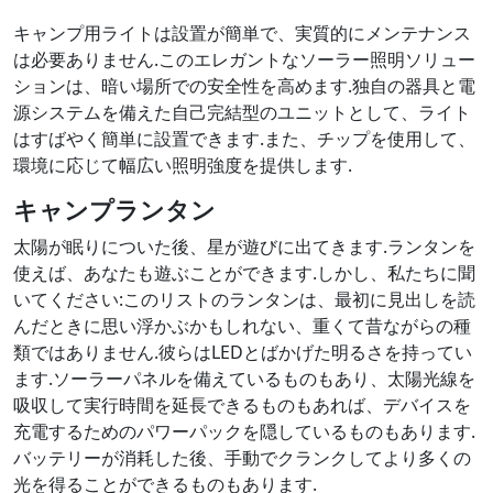
キャンプ用ライトは設置が簡単で、実質的にメンテナンス
は必要ありません.このエレガントなソーラー照明ソリュー
ションは、暗い場所での安全性を高めます.独自の器具と電
源システムを備えた自己完結型のユニットとして、ライト
はすばやく簡単に設置できます.また、チップを使用して、
環境に応じて幅広い照明強度を提供します.
キャンプランタン
太陽が眠りについた後、星が遊びに出てきます.ランタンを
使えば、あなたも遊ぶことができます.しかし、私たちに聞
いてください:このリストのランタンは、最初に見出しを読
んだときに思い浮かぶかもしれない、重くて昔ながらの種
類ではありません.彼らはLEDとばかげた明るさを持ってい
ます.ソーラーパネルを備えているものもあり、太陽光線を
吸収して実行時間を延長できるものもあれば、デバイスを
充電するためのパワーパックを隠しているものもあります.
バッテリーが消耗した後、手動でクランクしてより多くの
光を得ることができるものもあります.