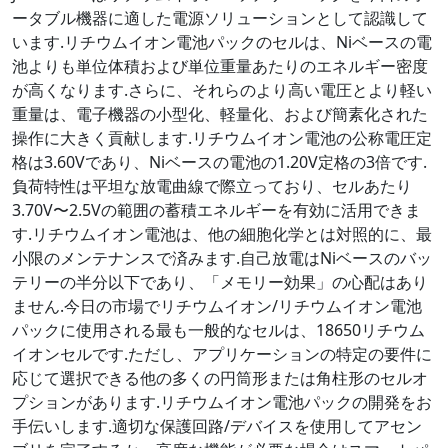
ータブル機器に適した電源ソリューションとして認識して
います.リチウムイオン電池パックのセルは、Niベースの電
池よりも単位体積および単位重量あたりのエネルギー密度
が高くなります.さらに、それらのより高い電圧とより軽い
重量は、電子機器の小型化、軽量化、および簡素化された
操作に大きく貢献します.リチウムイオン電池の公称電圧定
格は3.60Vであり、Niベースの電池の1.20V定格の3倍です.
負荷特性は平坦な放電曲線で際立っており、セルあたり
3.70V〜2.5Vの範囲の蓄積エネルギーを有効に活用できま
す.リチウムイオン電池は、他の細胞化学とは対照的に、最
小限のメンテナンスで済みます.自己放電はNiベースのバッ
テリーの半分以下であり、「メモリー効果」の心配はあり
ません.今日の市場でリチウムイオン/リチウムイオン電池
パックに使用される最も一般的なセルは、18650リチウム
イオンセルです.ただし、アプリケーションの特定の要件に
応じて選択できる他の多くの円筒形または角柱形のセルオ
プションがあります.リチウムイオン電池パックの開発をお
手伝いします.適切な保護回路/デバイスを使用してアセン