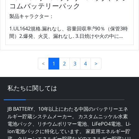
コムバッテリーパック
製品キャラクター：
1.UL1642規格.漏れなし、容量回収率:³90％（保管3時
間）2.爆発、火災、漏れなし. 3.日焼けや火の中に...
<
1
2
3
4
>
私たちに関しては
JB BATTERY、10年以上にわたる中国のバッテリーエネ
ルギー貯蔵システムメーカー。 カスタムニッケル水素
電池パック、リチウムポリマー電池、LiFePO4電池、Li-
ion電池パックに特化しています。 家庭用エネルギー貯
蔵、クリーンエネルギー貯蔵などのエネルギー貯蔵ソリ