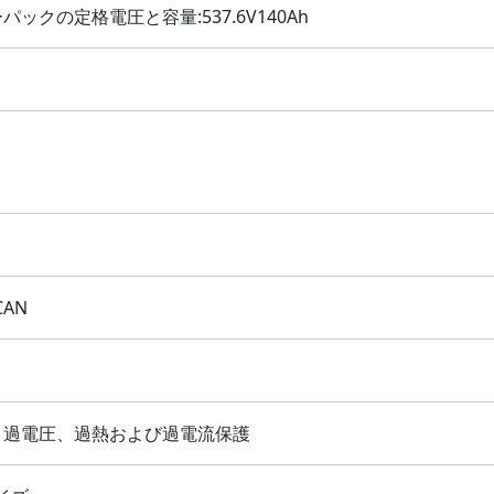
クの定格電圧と容量:537.6V140Ah
CAN
、過電圧、過熱および過電流保護