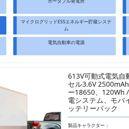
ス
ポータブル発電所
マイクログリッドESSエネルギー貯蔵システ
ム
電気自動車の電源
613V可動式電気
セル3.6V 250
ー18650、120W
電システム、モバ
ッテリーパック
製品キャラクター：