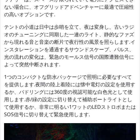
ない場合に、オフグリッドアドベンチャーに最適で圧縮性
の高いオプションです.
テントの小道は日中は歩哨を立て、夜は変身し、古いラジ
オのチューニングに同期した一連のライト、静的なファズ
から現れる音と音楽の断片で夜行性の風景を照らします.イ
ンスタレーションを通過するサウンドスケープ、パルス、
光の流れの変化は、緊急のモールス信号の国際遭難信号に
よって突然中断されます.
1つのコンパクトな防水パッケージで照明に必要なすべて
を提供します.夜間の陸上着陸には懐中電灯の設定を使用す
るか、パドリングには360度の視認可能な白色光として使
用します.赤/緑の設定に切り替えて補助ボートライトとし
て使用するか、非常に明るい1ワットのLEDストロボまたは
SOS信号に切り替えて緊急使用します.