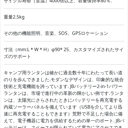
サイクル寿命（室温）4000倍以上、容量保持率80％.
重量2.5kg
その他の機能照明、音楽、SOS、GPSロケーション
寸法（mm:L * W * H）φ90* 25、カスタマイズされたサイ
ズのサポート
キャンプ用ランタンは確かに過去数十年にわたって長い道
のりを歩んできました.モダンなデザインは、印象的な統合
技術と充電機能を誇っています. JBバッテリー2-in-1パワー
ランタンは、市場で進行中の革新の輝かしい例です.ランタ
ンは、太陽光にさらされたときにバッテリーを再充電する
内蔵ソーラーパネルを備えています（USBを介してより迅
速に再充電することもできます）荒野で不足した場合に備
えて、電子機器に電力を供給するための単一のポート. JBバ
ッテリーは、スペースが限られていて電力にアクセスでき