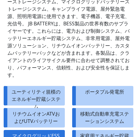
ーストレージシステム、マイクログリッドバッテリース
トレージシステム、キャンプライフ電源、屋外緊急電
源、照明用電源に使用できます、電子機器、電子充電、
光信号。 JB BATTERYは、BESS製品の世界有数のサプラ
イヤーです。これらには、電力および制御システム、バ
ッテリーエネルギー貯蔵システム、非常用電源、屋外電
源ソリューション、リチウムイオンバッテリー、カスタ
ムバッテリーパックなどが含まれます。各製品は、クラ
イアントのライフサイクル要件に合わせて調整されてお
り、パフォーマンス、信頼性、および安全性を保証しま
す。
ユーティリティ規模の
ポータブル発電所
エネルギー貯蔵システ
ム
リチウムイオンATVお
移動式自動車充電ステ
よびUTVバッテリー
ーションシステム
マイクログリッドESS
家庭用エネルギー貯蔵