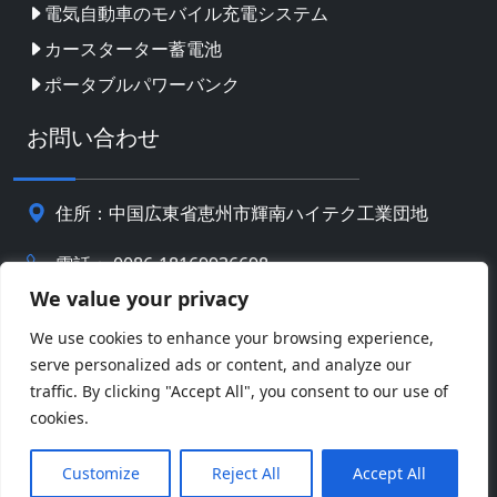
電気自動車のモバイル充電システム
カースターター蓄電池
ポータブルパワーバンク
お問い合わせ
住所：中国広東省恵州市輝南ハイテク工業団地
電話： 0086-18169936698
We value your privacy
Email:
info@jbbatterychina.com
We use cookies to enhance your browsing experience,
serve personalized ads or content, and analyze our
プライバシーポリシー
traffic. By clicking "Accept All", you consent to our use of
cookies.
© 著作権 2026 恵州JBバッテリーテクノロジーリミテッ
Facebook
Twitter
Pinterest
Line
WeChat
ド。 全著作権所有。
Customize
Reject All
Accept All
LinkedIn
WhatsApp
共