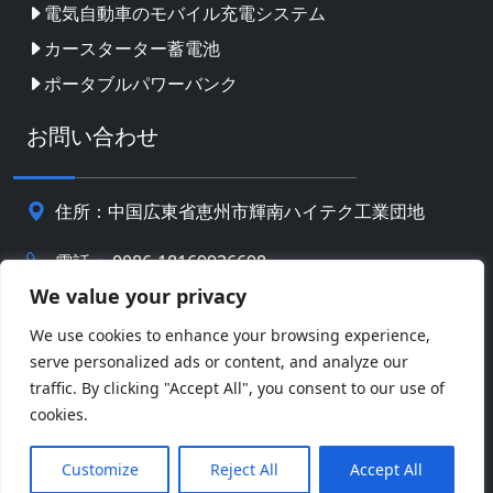
電気自動車のモバイル充電システム
カースターター蓄電池
ポータブルパワーバンク
お問い合わせ
住所：中国広東省恵州市輝南ハイテク工業団地
電話： 0086-18169936698
We value your privacy
Email:
info@jbbatterychina.com
We use cookies to enhance your browsing experience,
serve personalized ads or content, and analyze our
プライバシーポリシー
traffic. By clicking "Accept All", you consent to our use of
cookies.
© 著作権 2026 恵州JBバッテリーテクノロジーリミテッ
Facebook
Twitter
Pinterest
Line
WeChat
ド。 全著作権所有。
Customize
Reject All
Accept All
LinkedIn
WhatsApp
共