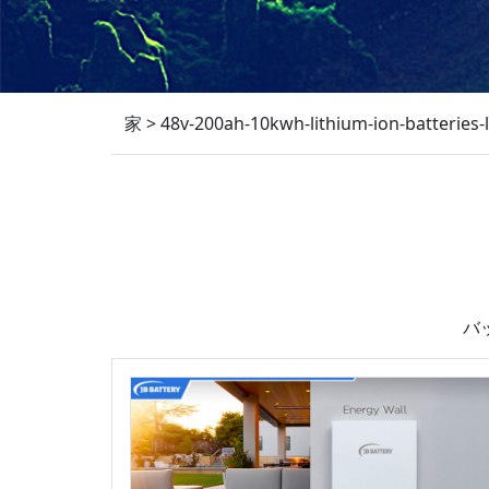
家
>
48v-200ah-10kwh-lithium-ion-batteries-
バ