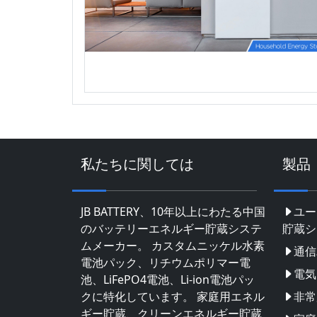
私たちに関しては
製品
JB BATTERY、10年以上にわたる中国
ユー
のバッテリーエネルギー貯蔵システ
貯蔵シ
ムメーカー。 カスタムニッケル水素
通信
電池パック、リチウムポリマー電
電気
池、LiFePO4電池、Li-ion電池パッ
クに特化しています。 家庭用エネル
非常
ギー貯蔵、クリーンエネルギー貯蔵