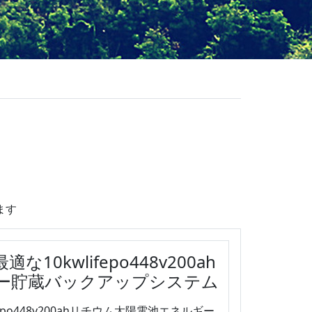
ます
0kwlifepo448v200ah
ー貯蔵バックアップシステム
po448v200ahリチウム太陽電池エネルギー