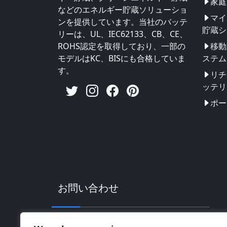
家庭
などのエネルギー貯蔵ソリューショ
マイ
ンを提供しています。当社のバッテ
貯蔵シ
リーは、UL、IEC62133、CB、CE、
ROHS認定を取得しており、一部の
移動
モデルはKC、BISにも合格していま
ステム
す。
リチ
ッテリ
ポー
お問い合わせ
住所：中国広東省恵州市輝南ハイテク工業