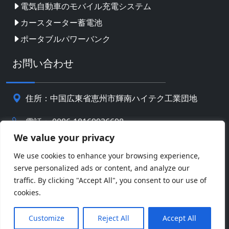
電気自動車のモバイル充電システム
カースターター蓄電池
ポータブルパワーバンク
お問い合わせ
住所：中国広東省恵州市輝南ハイテク工業団地
電話： 0086-18169936698
We value your privacy
Email:
info@jbbatterychina.com
We use cookies to enhance your browsing experience,
serve personalized ads or content, and analyze our
プライバシーポリシー
traffic. By clicking "Accept All", you consent to our use of
cookies.
© 著作権 2026 恵州JBバッテリーテクノロジーリミテッ
Facebook
Twitter
Pinterest
Line
WeChat
ド。 全著作権所有。
Customize
Reject All
Accept All
LinkedIn
WhatsApp
共