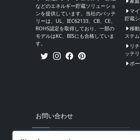
家庭
などのエネルギー貯蔵ソリューショ
マイ
ンを提供しています。当社のバッテ
貯蔵シ
リーは、UL、IEC62133、CB、CE、
ROHS認定を取得しており、一部の
移動
モデルはKC、BISにも合格していま
ステム
す。
リチ
ッテリ
ポー
お問い合わせ
住所：中国広東省恵州市輝南ハイテク工業