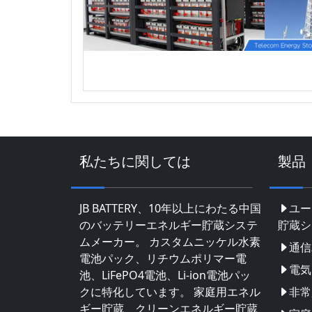
私たちに関しては
製品
JB BATTERY、10年以上にわたる中国
ユー
のバッテリーエネルギー貯蔵システ
貯蔵シ
ムメーカー。 カスタムニッケル水素
通信
電池パック、リチウムポリマー電
電気
池、LiFePO4電池、Li-ion電池パッ
クに特化しています。 家庭用エネル
非常
ギー貯蔵、クリーンエネルギー貯蔵