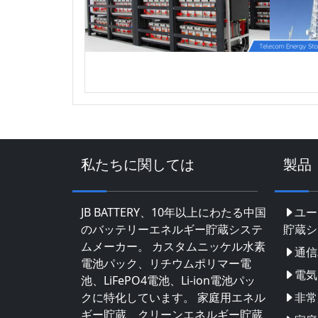
私たちに関しては
製品
JB BATTERY、10年以上にわたる中国
ユー
のバッテリーエネルギー貯蔵システ
貯蔵シ
ムメーカー。 カスタムニッケル水素
通信
電池パック、リチウムポリマー電
電気
池、LiFePO4電池、Li-ion電池パッ
クに特化しています。 家庭用エネル
非常
ギー貯蔵、クリーンエネルギー貯蔵