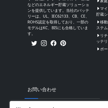
家庭
などのエネルギー貯蔵ソリューショ
マイ
ンを提供しています。当社のバッテ
貯蔵シ
リーは、UL、IEC62133、CB、CE、
ROHS認定を取得しており、一部の
移動
モデルはKC、BISにも合格していま
ステム
す。
リチ
ッテリ
ポー
お問い合わせ
住所：中国広東省恵州市輝南ハイテク工業