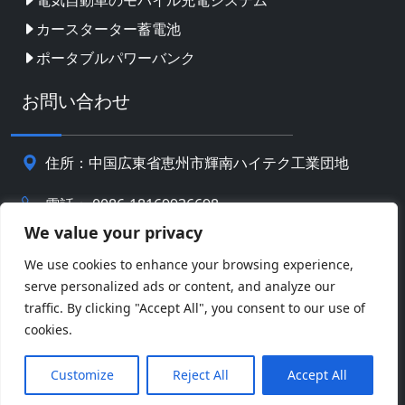
電気自動車のモバイル充電システム
カースターター蓄電池
ポータブルパワーバンク
お問い合わせ
住所：中国広東省恵州市輝南ハイテク工業団地
電話： 0086-18169936698
We value your privacy
Email:
info@jbbatterychina.com
We use cookies to enhance your browsing experience,
serve personalized ads or content, and analyze our
traffic. By clicking "Accept All", you consent to our use of
プライバシーポリシー
cookies.
© 著作権 2026 恵州JBバッテリーテクノロジーリミテッ
Facebook
Twitter
Pinterest
Line
WeChat
ド。 全著作権所有。
Customize
Reject All
Accept All
LinkedIn
WhatsApp
共
有